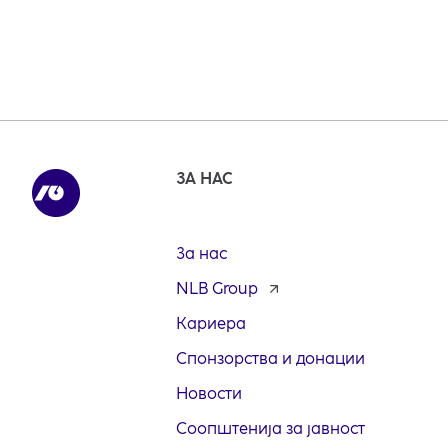
ЗА НАС
За нас
NLB Group
opens
in
Кариера
a
new
Спонзорства и донации
tab
Новости
Соопштенија за јавност