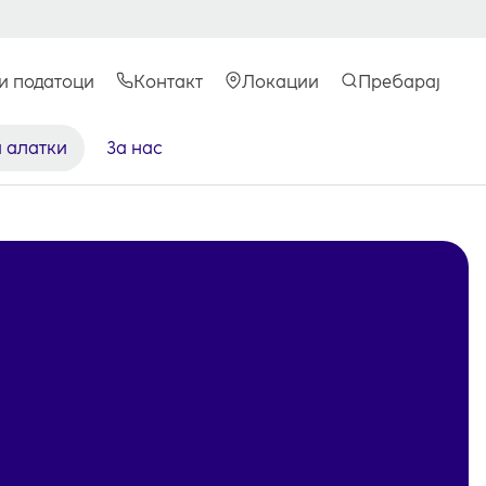
и податоци
Контакт
Локации
Пребарај
и алатки
За нас