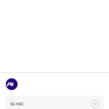
Инвестициски можности
Управување со доверба
Довербата не е случајност – таа се темели на
стручност, долгорочно искуство и
транспарентност при управувањето со вашите
инвестиции.
Сакам повеќе информации
ЗА НАС