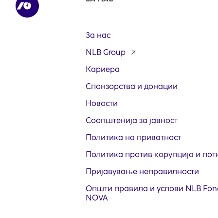
За нас
NLB Group
opens
in
Кариера
a
new
Спонзорства и донации
tab
Новости
Соопштенија за јавност
Политика на приватност
Политика против корупција и пот
Пријавување неправилности
Општи правила и услови NLB Fon
NOVA