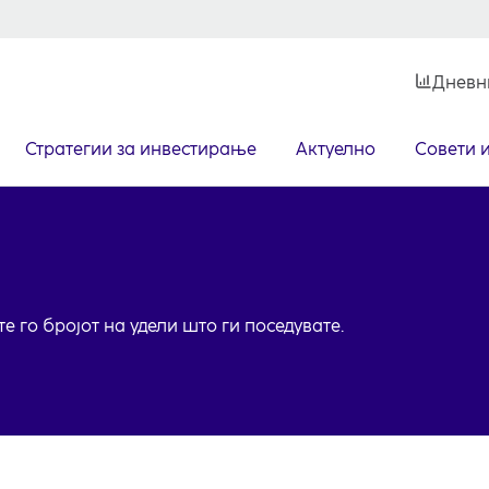
Дневн
Стратегии за инвестирање
Актуелно
Совети 
е го бројот на удели што ги поседувате.