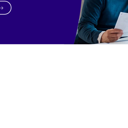
Соопштенија 
Овде ги обја
во согласност