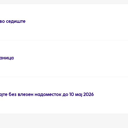
во седиште
раница
јте без влезен надоместок до 10 мај 2026