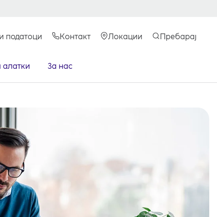
и податоци
Контакт
Локации
Пребарај
и алатки
За нас