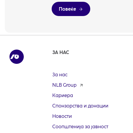
Повеќе
ЗА НАС
За нас
NLB Group
opens
in
Кариера
a
new
Спонзорства и донации
tab
Новости
Соопштенија за јавност