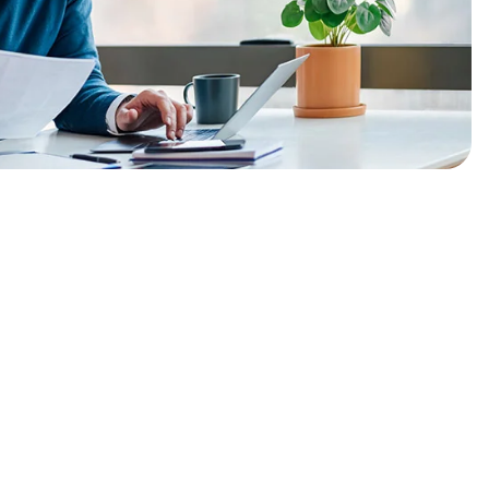
за јавност
вуваме официјалните соопштенија и документи,
 со законските прописи.