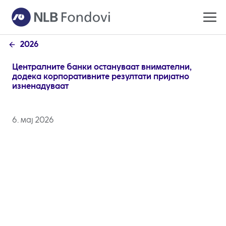
2026
Централните банки остануваат внимателни,
додека корпоративните резултати пријатно
изненадуваат
6. мај 2026
Минатата недела пазарите се движеа помеѓу
рекордно високите нивоа на американските