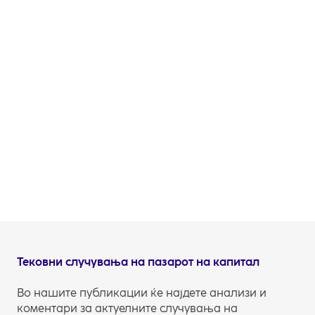
индексто TOPIX порасна за повеќе од еден
процент, со што делумно ги ублажи загубите и
негативното расположение што преовладуваше
на почетокот од неделата. Имено, Јапонија е уште
поизложена од Европа на проблемите во
синџирите за снабдување со нафта: пред војната
тие увезуваа дури 95% од нафтата од Блискиот
Исток, од кои 93% минуваа низ сега затворениот
Ормутски теснец.
Автор:
Miha Jazbec,
Финансиски аналитичар
Тековни случувања на пазарот на капитал
Во нашите публикации ќе најдете анализи и
коментари за актуелните случувања на