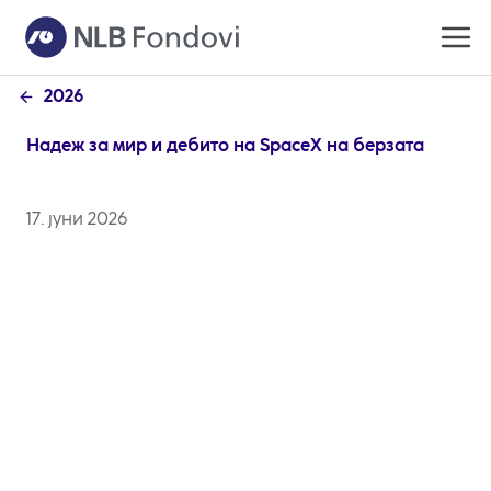
2026
Надеж за мир и дебито на SpaceX на берзата
17. јуни 2026
Изминатата недела на берзите бевме сведоци на