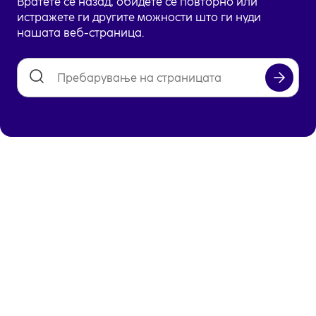
Вратете се назад, обидете се повторно или
истражете ги другите можности што ги нуди
нашата веб-страница.
Сакате да истражите повеќе?
Често поставувани прашања